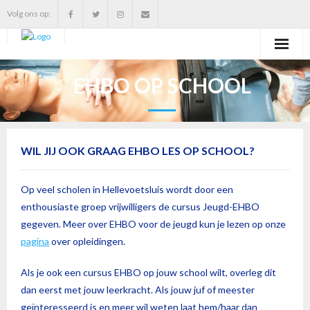
Volg ons op:
Home
EHBO OP SCHOOL
Vereniging
Opleidingen
WIL JIJ OOK GRAAG EHBO LES OP SCHOOL?
Buitendienst
Op veel scholen in Hellevoetsluis wordt door een
Blog
enthousiaste groep vrijwilligers de cursus Jeugd-EHBO
gegeven. Meer over EHBO voor de jeugd kun je lezen op onze
Mededelingen
pagina
over opleidingen.
Foto’s
Als je ook een cursus EHBO op jouw school wilt, overleg dit
dan eerst met jouw leerkracht. Als jouw juf of meester
Contact
geïnteresseerd is en meer wil weten laat hem/haar dan